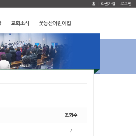
홈
|
회원가입
|
로그인
앙성장
교회소식
장
교회소식
꽃동산어린이집
신앙도서
교회 주보
도서감상
교우 소식
금주찬양
교우 사업
꽃동산어린이집
금주요절
묵상기도
소개
중보기도
운영 중점/목표
조회수
7