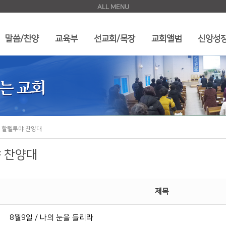
ALL MENU
찬양
교육부
선교회/목장
교회앨범
신
말씀/찬양
교육부
선교회/목장
교회앨범
신앙성
 설교
아동부
남⋅여선교회
새가족소개
찬양대
중고등부
목장
행사
> 할렐루야 찬양대
 찬양대
제목
8월9일 / 나의 눈을 들리라