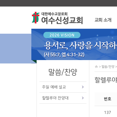
교회 소개
말씀/
교회 소개
목회비전
주일 예배
섬기는 분들
할렐루야 
예배안내
오시는 길
> 말씀/찬양 
말씀/찬양
할렐루야
주일 예배 설교
할렐루야 찬양대
번호
137