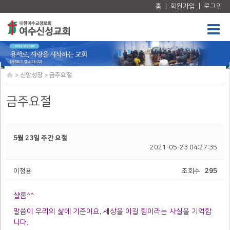
홈
|
회원가입
|
로그인
교회 소개
말씀/찬양
교육부
선교회/목
목회비전
주일 예배 설교
아동부
남⋅여선교
섬기는 분들
할렐루야 찬양대
중고등부
목장
> 신앙성장 > 금주요절
예배안내
오시는 길
금주요절
5월 23일 주간 요절
2021-05-23 04:27:35
이청용
조회수
295
샬롬
^^
말씀이 우리의 삶에 기준이요
,
세상을 이길 힘이라는 사실을 기억합
니다
.