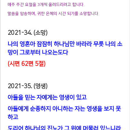
매주 주간 요절을
3
개씩 올려드리려고 합니다
.
말씀을 암송하며
,
귀한 은혜의 시간 되기를 소망합니다
.
2021-34. (
소망
)
나의 영혼아 잠잠히 하나님만 바라라 무릇 나의 소
망이 그로부터 나오는도다
(
시편
62
편
5
절
)
2021-35. (
영생
)
아들을 믿는 자에게는 영생이 있고
아들에게 순종하지 아니하는 자는 영생을 보지 못
하고
도리어 하나님의 진노가 그 위에 머물러 있느니라