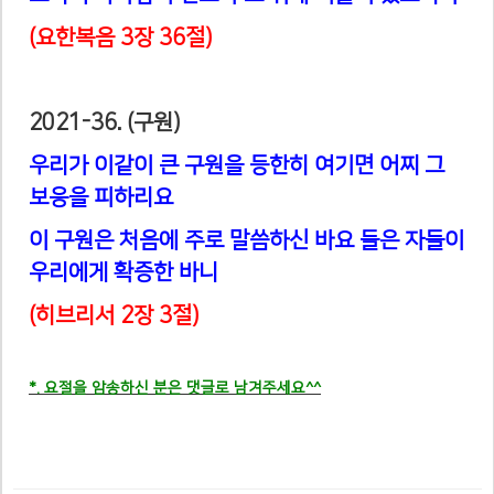
(
요한복음
3
장
36
절
)
2021-36. (
구원
)
우리가 이같이 큰 구원을 등한히 여기면 어찌 그
보응을 피하리요
이 구원은 처음에 주로 말씀하신 바요 들은 자들이
우리에게 확증한 바니
(
히브리서
2
장
3
절
)
*.
요절을 암송하신 분은 댓글로 남겨주세요
^^